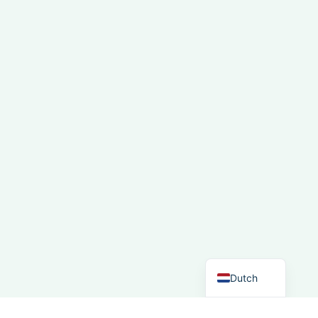
French
Spanish
Italian
German
English
Dutch