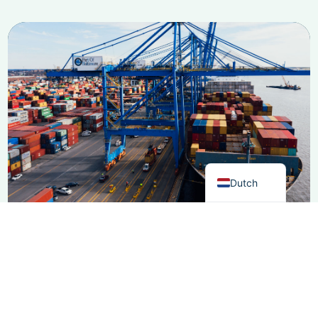
French
Spanish
Italian
German
English
Dutch
Training tijdens ontwikkeling
Moo-software
De training begint zodra uw organisatie besluit om
Moo Software te implementeren. Wij bieden
begeleiding on-the-job voor alle medewerkers en
bepalen de benodigde tijd om het systeem onder