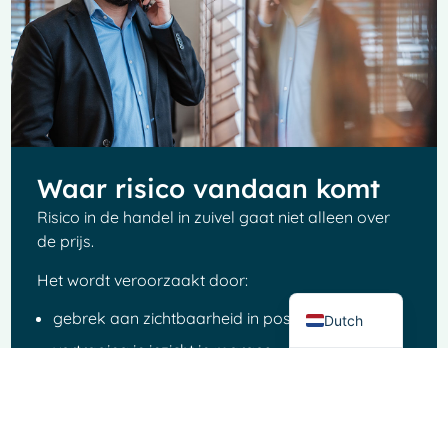
French
Waar risico vandaan komt
Spanish
Risico in de handel in zuivel gaat niet alleen over
Italian
de prijs.
German
Het wordt veroorzaakt door:
English
gebrek aan zichtbaarheid in posities
Dutch
vertraging in inzicht in marges
handmatige processen en spreadsheets
ontkoppelde systemen voor handel, logistiek en
financiën