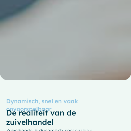
Dynamisch, snel en vaak
onvoorspelbaar
De realiteit van de
zuivelhandel
Zuivelhandel is dynamisch, snel en vaak