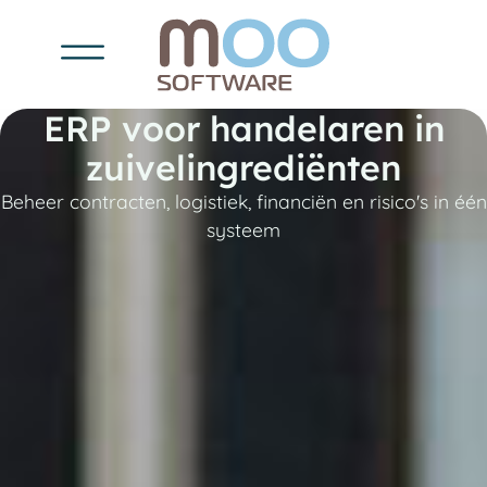
ERP voor handelaren in
zuivelingrediënten
Beheer contracten, logistiek, financiën en risico's in één
systeem