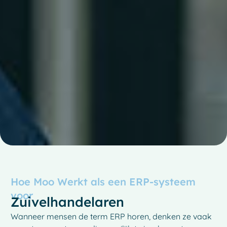
Hoe Moo Werkt als een ERP-systeem
voor
Zuivelhandelaren
Wanneer mensen de term ERP horen, denken ze vaak