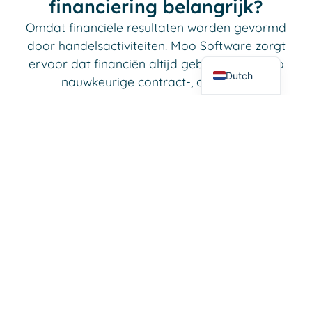
financiering belangrijk?
Italian
Omdat financiële resultaten worden gevormd
German
door handelsactiviteiten. Moo Software zorgt
English
ervoor dat financiën altijd gebaseerd zijn op
Dutch
nauwkeurige contract-, order- en
voorraadgegevens.
Reserveer een demo