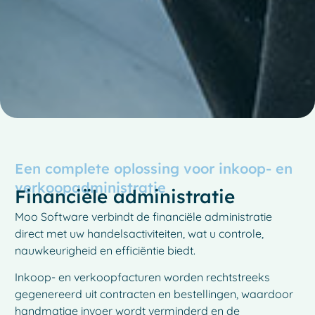
Een complete oplossing voor inkoop- en
verkoopadministratie
Financiële administratie
Moo Software verbindt de financiële administratie
direct met uw handelsactiviteiten, wat u controle,
nauwkeurigheid en efficiëntie biedt.
Inkoop- en verkoopfacturen worden rechtstreeks
gegenereerd uit contracten en bestellingen, waardoor
handmatige invoer wordt verminderd en de