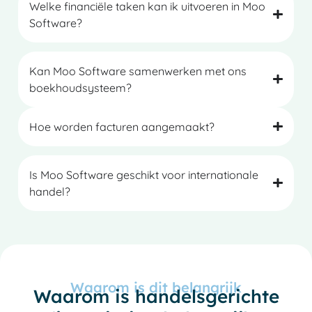
Welke financiële taken kan ik uitvoeren in Moo
Software?
Kan Moo Software samenwerken met ons
boekhoudsysteem?
Hoe worden facturen aangemaakt?
Is Moo Software geschikt voor internationale
handel?
French
Waarom is dit belangrijk
Waarom is handelsgerichte
Spanish