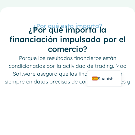
¿Por qué esto importa?
¿Por qué importa la
French
financiación impulsada por el
Italian
comercio?
German
Porque los resultados financieros están
Dutch
condicionados por la actividad de trading. Moo
English
Software asegura que las finanzas se basen
Spanish
siempre en datos precisos de contratos, órdenes y
existencias.
Reservar una demostración