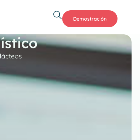
Demostración
ístico
 lácteos