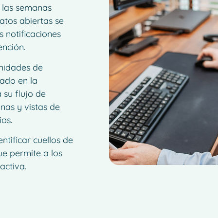
a las semanas
ratos abiertas se
 notificaciones
ención.
nidades de
rado en la
 su flujo de
mnas y vistas de
ios.
tificar cuellos de
que permite a los
activa.