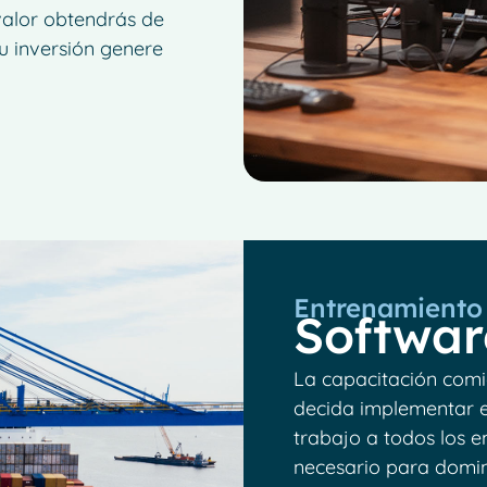
valor obtendrás de
u inversión genere
Entrenamiento 
Softwa
La capacitación comi
decida implementar e
trabajo a todos los 
necesario para domina