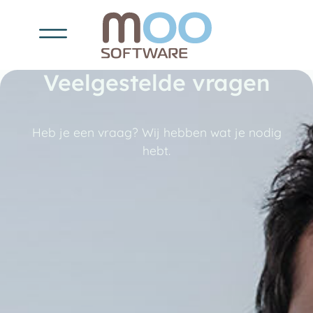
Veelgestelde vragen
Heb je een vraag? Wij hebben wat je nodig
hebt.