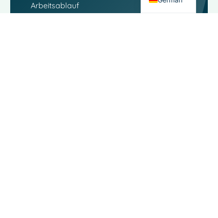
Arbeitsablauf
verbessern kann, zu
erfahren. Unser
Team steht Ihnen für
alle Fragen zur
Verfügung.
Kontakt
Links
Moo
Software
Software
Landjuweel
Soziale
Service
16-4
Medien
3905 PG
Über
VEENENDAAL
Die