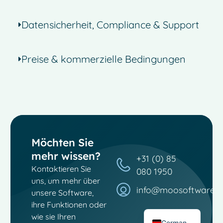
Datensicherheit, Compliance & Support
Preise & kommerzielle Bedingungen
Möchten Sie
French
mehr wissen?
Spanish
+31 (0) 85
Kontaktieren Sie
080 1950
Italian
uns, um mehr über
info@moosoftware.
Dutch
unsere Software,
ihre Funktionen oder
English
wie sie Ihren
German