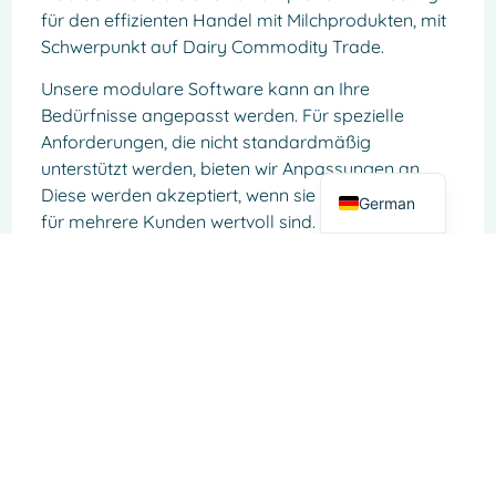
für den effizienten Handel mit Milchprodukten, mit
French
Schwerpunkt auf Dairy Commodity Trade.
Spanish
Unsere modulare Software kann an Ihre
Italian
Bedürfnisse angepasst werden. Für spezielle
Dutch
Anforderungen, die nicht standardmäßig
English
unterstützt werden, bieten wir Anpassungen an.
Diese werden akzeptiert, wenn sie voraussichtlich
German
für mehrere Kunden wertvoll sind.
Für individuelle Anfragen oder weitere
Informationen kontaktieren Sie unser Support-
oder Vertriebsteam, um mehr über den Prozess
und die Kosten zu erfahren.
Kontaktieren Sie uns