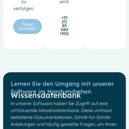
zu
wird.
verfolgen.
+31
(0)
Ticket
85
erstellen
080
1950
Lernen Sie den Umgang mit unserer
Software im Handumdrehen
Wissensdatenbank
In unserer Software haben Sie Zugriff auf eine
umfassende Wissensdatenbank. Diese umfasst
detaillierte Dokumentationen, Schritt-für-Schritt-
Anleitungen und häufig gestellte Fragen, um Ihnen