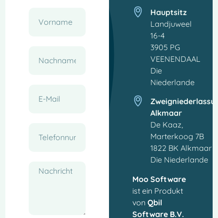
Hauptsitz
Landjuweel
16-4
3905 PG
VEENENDAAL
Die
Niederlande
Zweigniederlassu
Alkmaar
De Kaaz,
Marterkoog 7B
1822 BK Alkmaar
Die Niederlande
Moo Software
ist ein Produkt
von
Qbil
Software B.V.