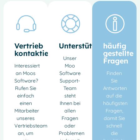
Vertrieb
Unterstützung
häufig
kontaktieren
gestellte
Unser
Fragen
Interessiert
Moo
an Moos
Software
Finden
Software?
Support-
Sie
Rufen Sie
Team
Antworten
einfach
steht
auf die
einen
Ihnen bei
häufigsten
Mitarbeiter
allen
Fragen,
unseres
Fragen
damit Sie
Vertriebsteams
oder
schnell
an, um
Problemen
die