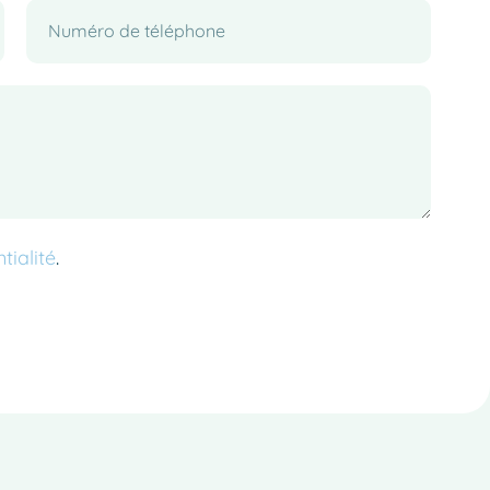
tialité
.