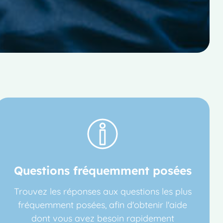
Questions fréquemment posées
Trouvez les réponses aux questions les plus
fréquemment posées, afin d'obtenir l'aide
dont vous avez besoin rapidement