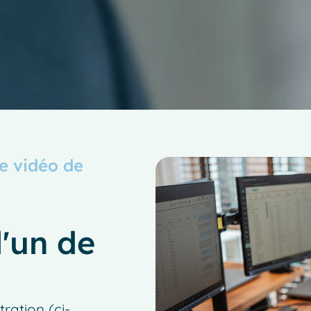
e vidéo de
l'un de
ation (ci-