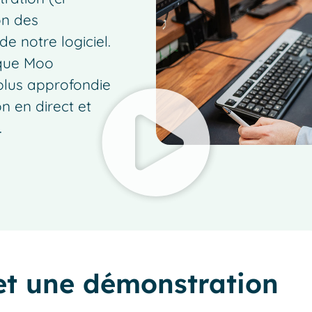
on des
 de notre logiciel.
 que Moo
 plus approfondie
on en direct et
.
 et une démonstration