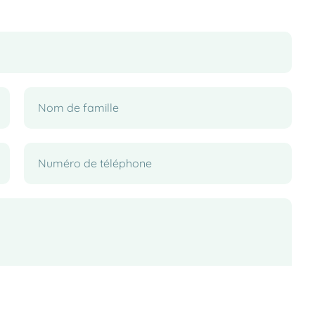
tialité
.