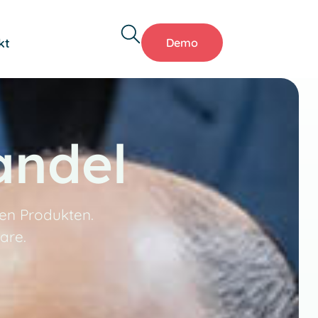
kt
Demo
handel
hen Produkten.
are.