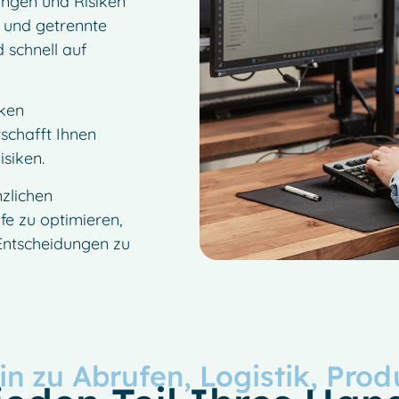
ungen und Risiken
n und getrennte
 schnell auf
rken
rschafft Ihnen
isiken.
nzlichen
ufe zu optimieren,
 Entscheidungen zu
in zu Abrufen, Logistik, Pro