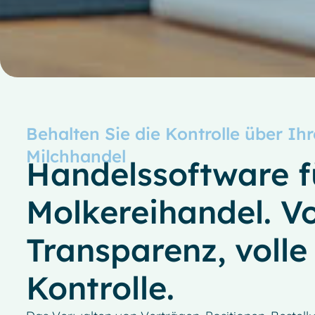
Behalten Sie die Kontrolle über Ih
Milchhandel
Handelssoftware f
Molkereihandel. Vo
Transparenz, volle
Kontrolle.