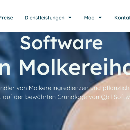
Preise
Dienstleistungen
Moo
Konta
Software
en Molkerei
ändler von Molkereiingredienzen und pflanzlic
t auf der bewährten Grundlage von Qbil Softw