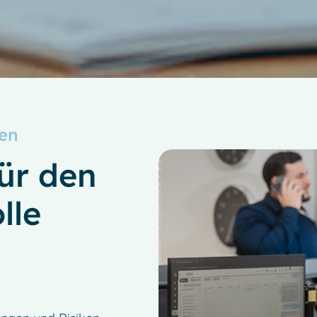
ren
ür den
lle