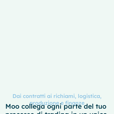
Dai contratti ai richiami, logistica,
produzione e finanze
Moo collega ogni parte del tuo