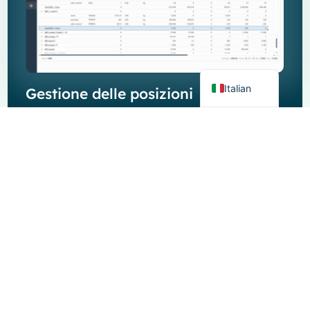
German
Dutch
English
Italian
Gestione delle posizioni
Ottieni informazioni in tempo reale sulle tue
posizioni di trading su contratti, ordini e inventario.
Monitora la tua esposizione, i margini e i
movimenti di mercato, tutto in un unico posto.
Progettato per i commercianti di latticini, Moo ti
aiuta a mantenere il controllo delle tue posizioni e
a rispondere rapidamente alle mutevoli condizioni
di mercato.
Scopri di più sulla gestione delle posizioni per i
trader di latticini →