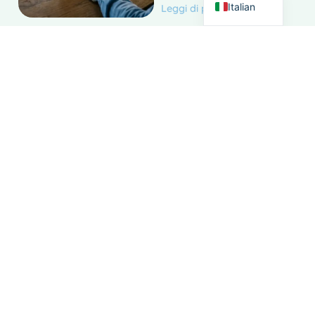
Italian
Leggi di più
Luglio 21, 2026
Martina
How do growing
food trading
companies lose
money to poor
planning?
Leggi di più
Luglio 20, 2026
Martina
How do you turn
scattered trade
data into one live
position