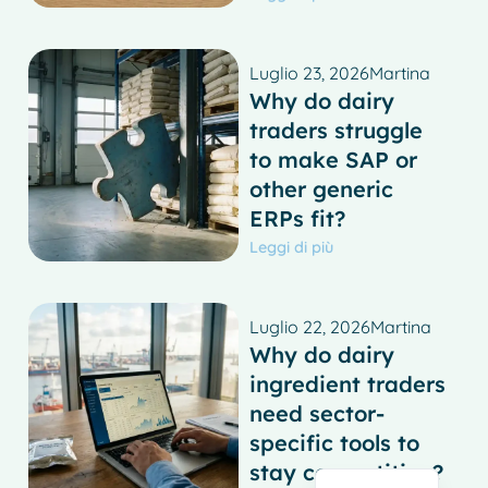
Luglio 23, 2026
Martina
Why do dairy
traders struggle
to make SAP or
other generic
ERPs fit?
Leggi di più
French
Luglio 22, 2026
Martina
Why do dairy
Spanish
ingredient traders
German
need sector-
Dutch
specific tools to
English
stay competitive?