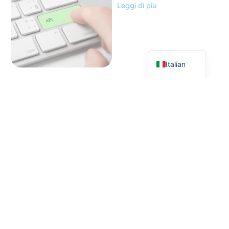
Leggi di più
German
Dutch
English
Italian
29 aprile 2026
Martina
Aggiornamenti
Software Moo
Leggi di più
21 aprile 2026
Martina
Webinar: