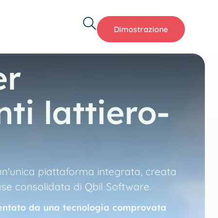
Dimostrazione
er
ti lattiero-
 un'unica piattaforma integrata, creata
ase consolidata di Qbil Software.
entato da una tecnologia comprovata