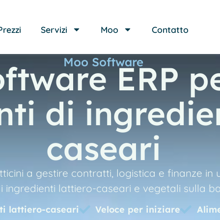
Prezzi
Servizi
Moo
Contatto
Moo Software
oftware ERP p
i di ingredien
caseari
icini a gestire contratti, logistica e finanze in
ingredienti lattiero-caseari e vegetali sulla b
i lattiero-caseari
Veloce per iniziare
Alim