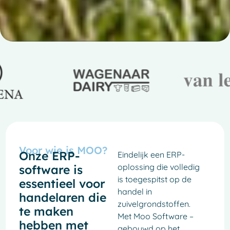
Voor wie is MOO?
Onze ERP-
Eindelijk een ERP-
oplossing die volledig
software is
is toegespitst op de
essentieel voor
handel in
handelaren die
zuivelgrondstoffen.
te maken
Met Moo Software –
hebben met
gebouwd op het