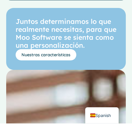
Juntos determinamos lo que
realmente necesitas, para que
Moo Software se sienta como
una personalización.
Nuestras características
French
Italian
German
Dutch
English
Spanish