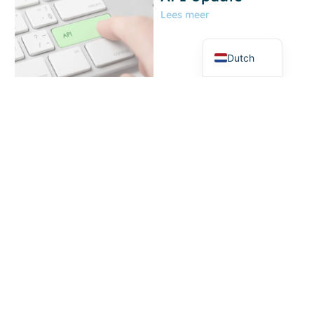
German
Lees meer
English
Dutch
29 april 2026
Martine
Moo Software
Updates
Lees meer
21 april 2026
Martine
Webinar: Moo