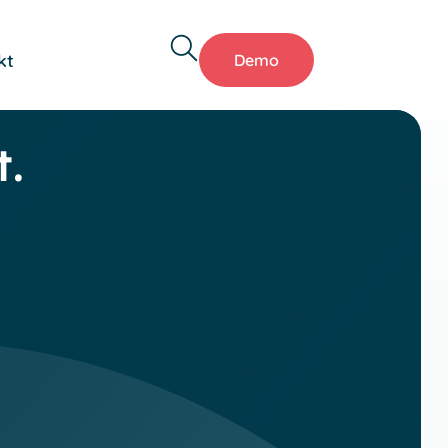
kt
Demo
t.