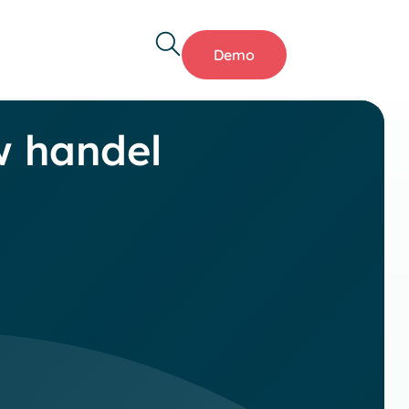
Demo
w handel