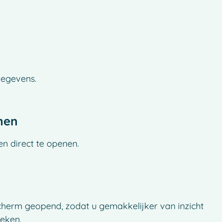
gegevens.
nen
n direct te openen.
cherm geopend, zodat u gemakkelijker van inzicht
eken.