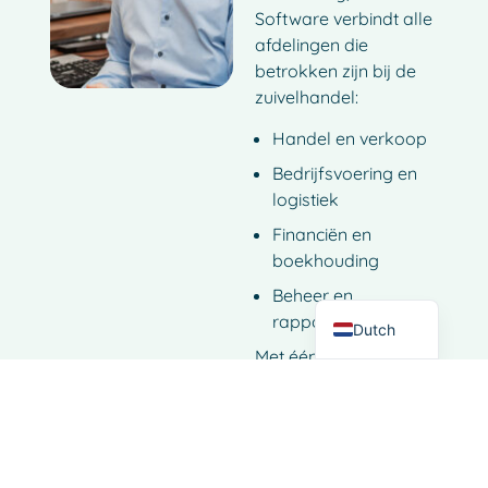
Software verbindt alle
afdelingen die
betrokken zijn bij de
zuivelhandel:
Handel en verkoop
French
Bedrijfsvoering en
Spanish
logistiek
Italian
Financiën en
German
boekhouding
English
Beheer en
rapportage
Dutch
Met één enkele bron
van waarheid krijgen
zuivelhandelaren
duidelijkheid, controle
en vertrouwen in elke
transactie.