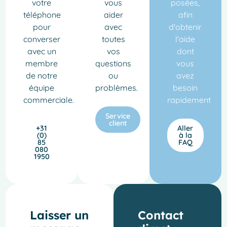
votre
vous
posées,
téléphone
aider
afin
pour
avec
d'obtenir
converser
toutes
l'aide
avec un
vos
dont
membre
questions
vous
de notre
ou
avez
équipe
problèmes.
besoin
commerciale.
rapidement
Service
client
+31
Aller
(0)
à la
85
FAQ
080
1950
Laisser un
Contact