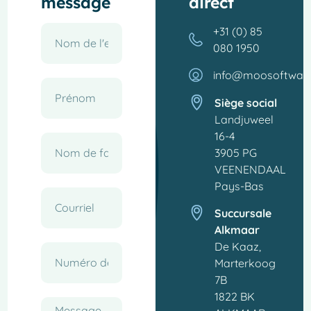
message
direct
+31 (0) 85
080 1950
info@moosoftwar
Siège social
Landjuweel
16-4
3905 PG
VEENENDAAL
Pays-Bas
Succursale
Alkmaar
De Kaaz,
Marterkoog
7B
1822 BK