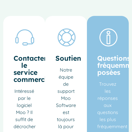
Contacter
Soutien
Questions
le
fréquemm
Notre
service
posées
équipe
commercial
de
Trouvez
Intéressé
support
les
par le
Moo
réponses
logiciel
Software
aux
Moo ? Il
est
questions
suffit de
toujours
les plus
décrocher
là pour
fréquemment