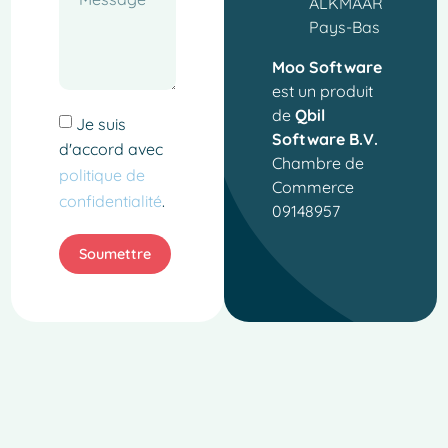
ALKMAAR
Pays-Bas
Moo Software
est un produit
de
Qbil
Je suis
Software B.V.
d'accord avec
Chambre de
politique de
Commerce
confidentialité
.
09148957
Soumettre