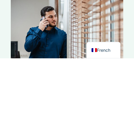
Spanish
Italian
German
Dutch
English
French