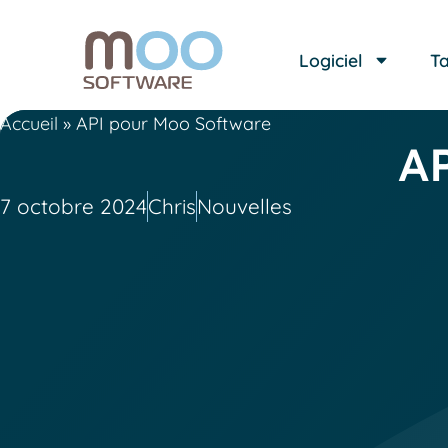
Logiciel
Ta
Accueil
»
API pour Moo Software
AP
7 octobre 2024
Chris
Nouvelles