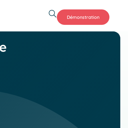
Démonstration
e