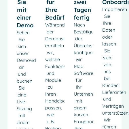
Sie
für
zwei
Onboard
mit
Ihre
Tagen
Importieren
Sie
einer
Bedürfnisse
fertig
Ihre
Demo
Während
Nach
Daten
der
Bestätigung
Sehen
oder
Demonstration
der
Sie
lassen
ermitteln
Übereinstimmung
sich
Sie
wir,
konfigurieren
unser
sich
welche
wir
Demovideo
von
Funktionen
Moo
an
uns
und
Software
und
bei
Module
für
buchen
Kunden,
zu
Ihr
Sie
Lieferanten
Ihren
Unternehmen
eine
und
Handelsaktivitäten
mit
Live-
Verträgen
passen,
einem
Sitzung
unterstützen
wie
kurzen
mit
Wir
z. B.
Fragebogen.
einem
führen
Broker-
Ihre