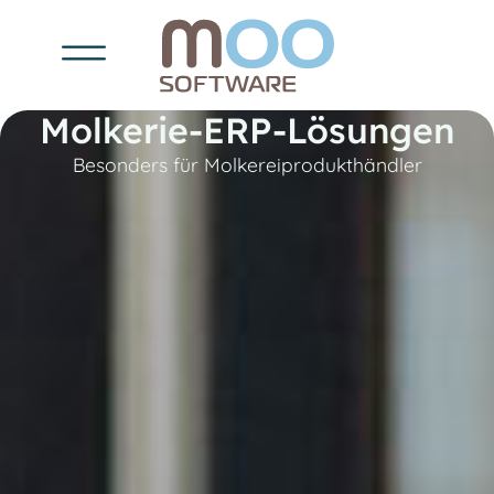
Molkerie-ERP-Lösungen
Besonders für Molkereiprodukthändler