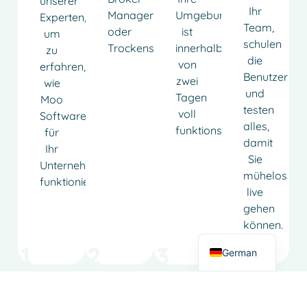
unserer
Ihr
Management
Umgebung
Experten,
Team,
oder
ist
um
schulen
Trockensubstanzberechnungen.
innerhalb
zu
die
von
erfahren,
Benutzer
zwei
wie
und
Tagen
Moo
testen
voll
Software
alles,
funktionsfähig.
für
French
damit
Ihr
Sie
Spanish
Unternehmen
mühelos
funktioniert.
Italian
live
Dutch
gehen
können.
English
German