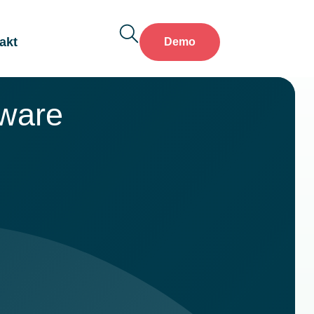
akt
Demo
ware