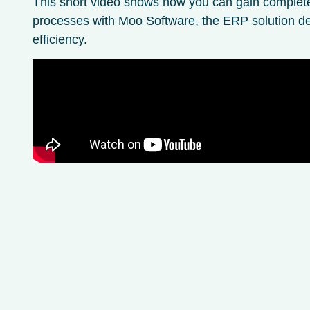
This short video shows how you can gain complete 
processes with Moo Software, the ERP solution de
efficiency.