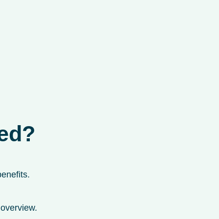
red?
enefits.
 overview.